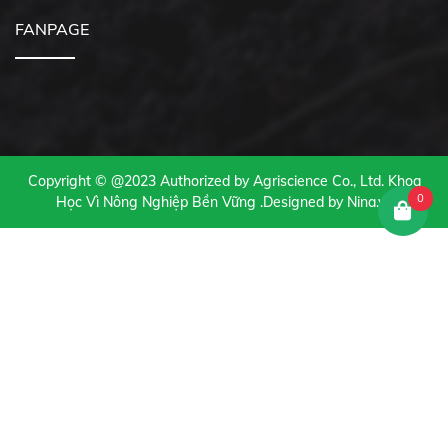
FANPAGE
Copyright ©
@2023 Authorized by Agriscience Co., Ltd. Khoa
0
Học Vì Nông Nghiệp Bền Vững
.Designed by Nina.vn