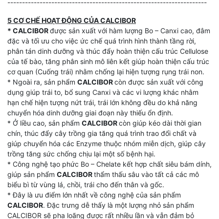
--------------------------------------------------------------------
5 CƠ CHẾ HOẠT ĐỘNG CỦA CALCIBOR
* CALCIBOR
được sản xuất với hàm lượng Bo – Canxi cao, đâm
đặc và tối ưu cho việc ức chế quá trình hình thành tầng rời,
phân tán dinh dưỡng và thúc đẩy hoàn thiện cấu trúc Cellulose
của tế bào, tăng phân sinh mô liên kết giúp hoàn thiện cấu trúc
cơ quan (Cuống trái) nhằm chống lại hiện tượng rụng trái non.
* Ngoài ra, sản phẩm
CALCIBOR
còn được sản xuất với công
dụng giúp trái to, bổ sung Canxi và các vi lượng khác nhằm
hạn chế hiện tượng nứt trái, trái lớn không đều do khả năng
chuyển hóa dinh dưỡng giai đoạn này thiếu ổn định.
* Ở liều cao, sản phẩm
CALCIBOR
còn giúp kéo dài thời gian
chín, thúc đẩy cây trồng gia tăng quá trình trao đổi chất và
giúp chuyển hóa các Enzyme thuộc nhóm miễn dịch, giúp cây
trồng tăng sức chống chịu lại một số bệnh hại.
* Công nghệ tạo phức Bo – Chelate kết hợp chất siêu bám dính,
giúp sản phẩm
CALCIBOR
thẩm thấu sâu vào tất cả các mô
biểu bì từ vùng lá, chồi, trái cho đến thân và gốc.
* Đây là ưu điểm lớn nhất về công nghệ của sản phẩm
CALCIBOR
. Đặc trưng dễ thấy là một lượng nhỏ sản phẩm
CALCIBOR sẽ pha loãng được rất nhiều lần và vẫn đảm bỏ