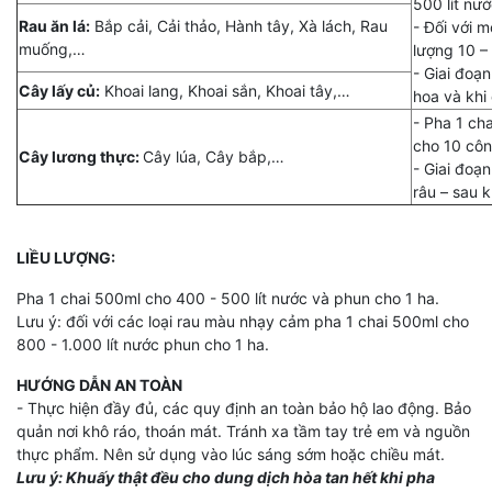
500 lít nướ
Rau ăn lá:
Bắp cải, Cải thảo, Hành tây, Xà lách, Rau
- Đối với m
muống,…
lượng 10 – 
- Giai đoạn
Cây lấy củ:
Khoai lang, Khoai sắn, Khoai tây,…
hoa và khi 
- Pha 1 ch
cho 10 cô
Cây lương thực:
Cây lúa, Cây bắp,…
- Giai đoạ
râu – sau kh
LIỀU LƯỢNG:
Pha 1 chai 500ml cho 400 - 500 lít nước và phun cho 1 ha.
Lưu ý: đối với các loại rau màu nhạy cảm pha 1 chai 500ml cho
800 - 1.000 lít nước phun cho 1 ha.
HƯỚNG DẪN AN TOÀN
- Thực hiện đầy đủ, các quy định an toàn bảo hộ lao động. Bảo
quản nơi khô ráo, thoán mát. Tránh xa tầm tay trẻ em và nguồn
thực phẩm. Nên sử dụng vào lúc sáng sớm hoặc chiều mát.
Lưu ý: Khuấy thật đều cho dung dịch hòa tan hết khi pha