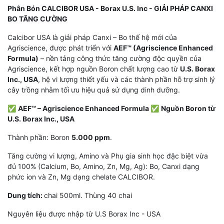
Phân Bón CALCIBOR USA - Borax U.S. Inc - GIẢI PHÁP CANXI
BO TĂNG CƯỜNG
Calcibor USA là giải pháp Canxi – Bo thế hệ mới của
Agriscience, được phát triển với
AEF™ (Agriscience Enhanced
Formula)
– nền tảng công thức tăng cường độc quyền của
Agriscience, kết hợp nguồn Boron chất lượng cao từ
U.S. Borax
Inc., USA
, hệ vi lượng thiết yếu và các thành phần hỗ trợ sinh lý
cây trồng nhằm tối ưu hiệu quả sử dụng dinh dưỡng.
✅
AEF™ – Agriscience Enhanced Formula
✅
Nguồn Boron từ
U.S. Borax Inc., USA
Thành phần: Boron
5.000 ppm
.
Tăng cường vi lượng, Amino và Phụ gia sinh học đặc biệt vừa
đủ 100% (Calcium, Bo, Amino, Zn, Mg, Ag): Bo, Canxi dạng
phức ion và Zn, Mg dạng chelate CALCIBOR.
Dung tích:
chai 500ml. Thùng 40 chai
Nguyên liệu được nhập từ U.S Borax Inc - USA