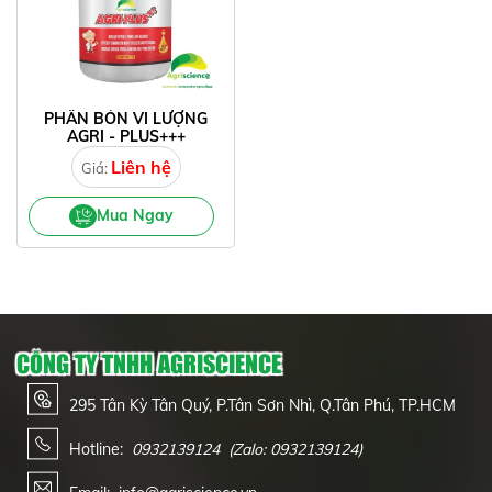
PHÂN BÓN VI LƯỢNG
AGRI - PLUS+++
Liên hệ
Giá:
Mua Ngay
CÔNG TY TNHH AGRISCIENCE
295 Tân Kỳ Tân Quý, P.Tân Sơn Nhì, Q.Tân Phú, TP.HCM
Hotline:
0932139124
(Zalo: 0932139124)