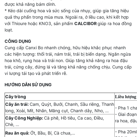
được khả năng bám dính.
* Kéo dài cuống hoa và sức sống của nhụy, giúp gia tăng hiệu
quả thụ phấn trong mùa mưa. Ngoài ra, ở liều cao, khi kết hợp
với Thioure hoặc KNO3, sản phẩm
CALCIBOR
giúp ra hoa đồng
loạt.
CÔNG DỤNG
Cung cấp Canxi Bo nhanh chóng, hữu hiệu khắc phục nhanh
các hiện tượng: thối trái, nám trái, trái bị biến dạng. Ngăn ngừa
hoa khô, rụng hoa và trái non. Giúp tăng khả năng ra hoa đậu
trái, cứng cây, đứng lá và tăng khả năng chống chịu. Cung cấp
vi lượng tái tạo và phát triển rễ.
HƯỚNG DẪN SỬ DỤNG
Cây trồng
Liều lượng
Cây ăn trái:
Cam, Quýt, Bưởi, Chanh, Sầu riêng, Thanh
- Pha 1 ch
long, Xoài, Mít, Nhãn, Măng cụt, Chanh dây, Nho, …
- Giai đoạn
Cây Công Nghiệp:
Cà phê, Hồ tiêu, Ca cao, Điều,
ra hoa, đậu
Chè, …
- Pha 20ml
Rau ăn quả:
Ớt, Bầu, Bí, Cà chua,…