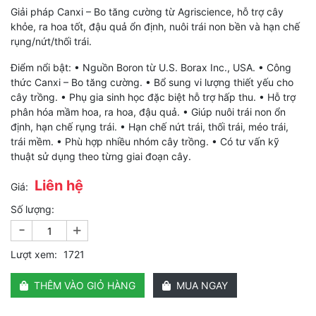
Giải pháp Canxi – Bo tăng cường từ Agriscience, hỗ trợ cây
khỏe, ra hoa tốt, đậu quả ổn định, nuôi trái non bền và hạn chế
rụng/nứt/thối trái.
Điểm nổi bật: • Nguồn Boron từ U.S. Borax Inc., USA. • Công
thức Canxi – Bo tăng cường. • Bổ sung vi lượng thiết yếu cho
cây trồng. • Phụ gia sinh học đặc biệt hỗ trợ hấp thu. • Hỗ trợ
phân hóa mầm hoa, ra hoa, đậu quả. • Giúp nuôi trái non ổn
định, hạn chế rụng trái. • Hạn chế nứt trái, thối trái, méo trái,
trái mềm. • Phù hợp nhiều nhóm cây trồng. • Có tư vấn kỹ
thuật sử dụng theo từng giai đoạn cây.
Liên hệ
Giá:
Số lượng:
-
+
Lượt xem:
1721
THÊM VÀO GIỎ HÀNG
MUA NGAY