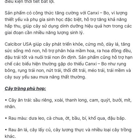
điều kiện thời tiết bất lợi.
Sản phẩm có công thức tăng cường với Canxi – Bo, vi lượng
thiết yếu và phụ gia sinh học đặc biệt, hỗ trợ tăng khả năng
hấp thu, giúp cây sử dụng dinh dưỡng hiệu quả hơn trong các
giai đoạn cần nhiều năng lượng sinh lý.
Calcibor USA giúp cây phát triển khỏe, cứng mô, dày lá, tăng
sức sống mô non, hỗ trợ phân hóa mầm hoa, ra hoa đồng đều,
đậu trái tốt và nuôi trái non ổn định. Sản phẩm cũng hỗ trợ hạn
chế các biểu hiện thường gặp do thiếu Canxi – Bo như rụng
bông, rụng trái non, nứt trái, thối đít trái, méo trái, trái mềm và
cây suy yếu sau mưa nắng thất thường.
Cây trồng phù hợp:
• Cây ăn trái: sầu riêng, xoài, thanh long, cam, quýt, bưởi, mít,
nhãn.
• Rau màu: dưa leo, cà chua, ớt, bầu, bí, khổ qua, đậu bắp.
• Rau ăn lá, cây lấy củ, cây lương thực và nhiều loại cây trồng
khác.