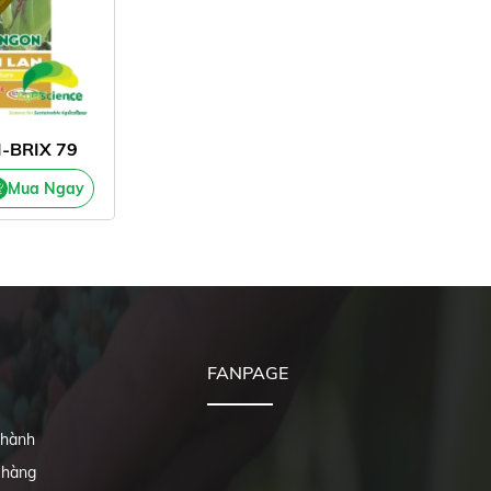
I-BRIX 79
Mua Ngay
FANPAGE
 hành
 hàng