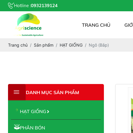
Hotline :
0932139124
TRANG CHỦ
GIỚ
Trang chủ
Sản phẩm
HẠT GIỐNG
Ngô (Bắp)
DANH MỤC SẢN PHẨM
HẠT GIỐNG
PHÂN BÓN