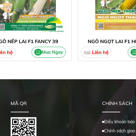
GÔ NẾP LAI F1 FANCY 39
NGÔ NGỌT LAI F1 H
iên hệ
Liên hệ
Mua Ngay
Giá:
MÃ QR
CHÍNH SÁCH
Điều khoản bảo
Chính sách giao