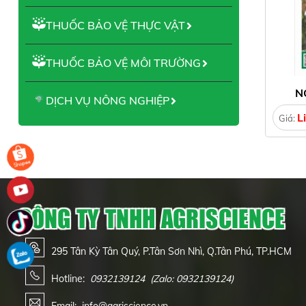
THUỐC BẢO VỆ THỰC VẬT
THUỐC BẢO VỆ MÔI TRƯỜNG
N
DỊCH VỤ NÔNG NGHIỆP
L
Giá:
CÔNG TY TNHH AGRISCIENCE
295 Tân Kỳ Tân Quý, P.Tân Sơn Nhì, Q.Tân Phú, TP.HCM
Hotline:
0932139124
(Zalo: 0932139124)