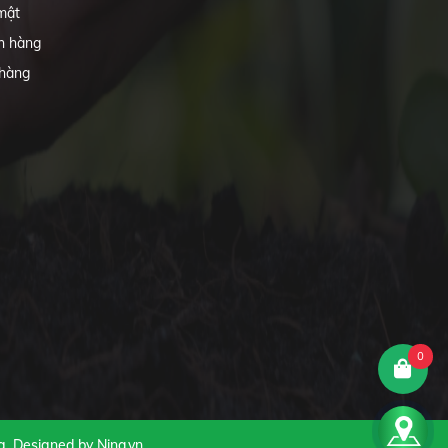
mật
h hàng
 hàng
0
g
.Designed by Nina.vn