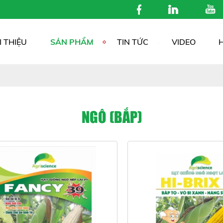
I THIỆU
SẢN PHẨM
TIN TỨC
VIDEO
NGÔ (BẮP)