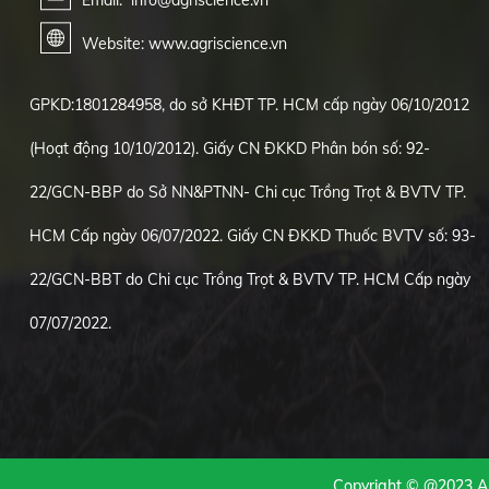
Email: info@agriscience.vn
Website: www.agriscience.vn
GPKD:1801284958, do sở KHĐT TP. HCM cấp ngày 06/10/2012
(Hoạt động 10/10/2012). Giấy CN ĐKKD Phân bón số: 92-
22/GCN-BBP do Sở NN&PTNN- Chi cục Trồng Trọt & BVTV TP.
HCM Cấp ngày 06/07/2022. Giấy CN ĐKKD Thuốc BVTV số: 93-
22/GCN-BBT do Chi cục Trồng Trọt & BVTV TP. HCM Cấp ngày
07/07/2022.
Copyright ©
@2023 Au