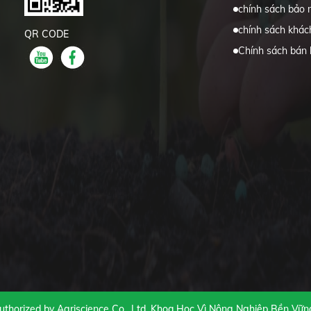
chính sách bảo 
chính sách khác
QR CODE
Chính sách bán
thorized by Agriscience Co., Ltd. Khoa Học Vì Nông Nghiệp Bền Vữn