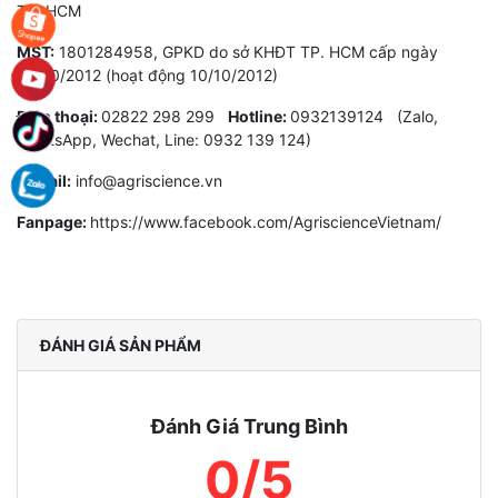
TP. HCM
MST:
1801284958, GPKD do sở KHĐT TP. HCM cấp ngày
06/10/2012 (hoạt động 10/10/2012)
Điện thoại:
02822 298 299
Hotline:
0932139124 (Zalo,
WhatsApp, Wechat, Line: 0932 139 124)
E-mail:
info@agriscience.vn
Fanpage:
https://www.facebook.com/AgriscienceVietnam/
ĐÁNH GIÁ SẢN PHẨM
Đánh Giá Trung Bình
0/5