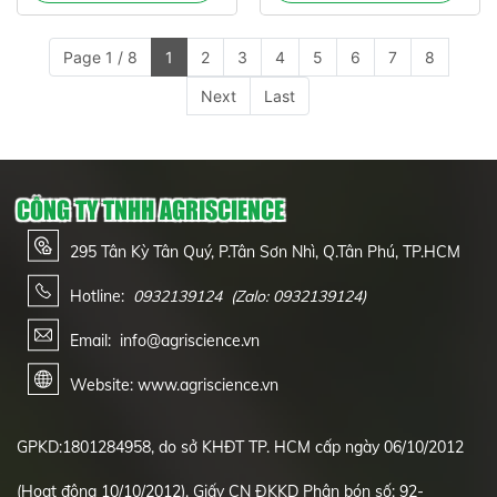
Page 1 / 8
1
2
3
4
5
6
7
8
Next
Last
CÔNG TY TNHH AGRISCIENCE
295 Tân Kỳ Tân Quý, P.Tân Sơn Nhì, Q.Tân Phú, TP.HCM
Hotline:
0932139124
(Zalo: 0932139124)
Email: info@agriscience.vn
Website: www.agriscience.vn
GPKD:1801284958, do sở KHĐT TP. HCM cấp ngày 06/10/2012
(Hoạt động 10/10/2012). Giấy CN ĐKKD Phân bón số: 92-