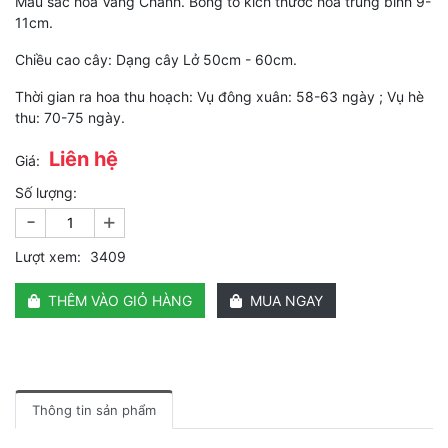
Màu sắc hoa Vàng Chanh. Bông to kích thước hoa trung bình 9-
11cm.
Chiều cao cây: Dạng cây Lở 50cm - 60cm.
Thời gian ra hoa thu hoạch: Vụ đông xuân: 58-63 ngày ; Vụ hè
thu: 70-75 ngày.
Liên hệ
Giá:
Số lượng:
-
+
Lượt xem:
3409
THÊM VÀO GIỎ HÀNG
MUA NGAY
Thông tin sản phẩm